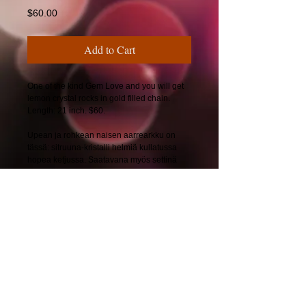
Price
$60.00
Add to Cart
One of the kind Gem Love and you will get
lemon crystal rocks in gold filled chain.
Length: 21 inch. $60.
Upean ja rohkean naisen aarrearkku on
tässä: sitruuna-kristalli helmiä kullatussa
hopea ketjussa. Saatavana myös settinä
kun lisäät käsikorun. Pituus: 51 cm. 58€.
© 2025 by CherryBerryDesign.