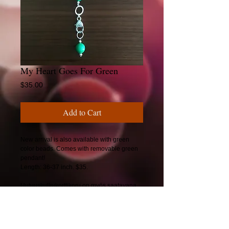
My Heart Goes For Green
Price
$35.00
Add to Cart
New arrival is also available with green
color beads. Comes with removable green
pendant!
Length: 36-37 inch. $35.
Uutuuskulkukorttikoru on myös saatavana
vihreillä helmillä. Mukana vihreä riipus
koruun!
Pituus: 92-94 cm. 30€