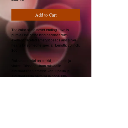
Add to Cart
The color of the never ending Love is
purple.One of the kind necklace with
exellent, faceted ametyst beads and silver
hearts for someone special. Length: 20 inch.
$60.
Rakkauden väri on pinkki, punainen ja
violetti. Tässäpä sinun rakkaalle
ainutlaatuinen ametisti-koru upeilla ja
ainutlaatuisilla helmillä ja hopeisilla
sydämmillä. Pituus: 51 cm. 58€.
© 2025 by CherryBerryDesign.