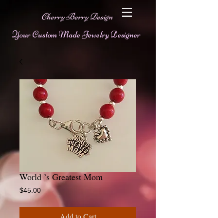
Cherry Berry Design
Your Custom Made Jewelry Designer
World ’s Greatest Mom
Price
$45.00
Add to Cart