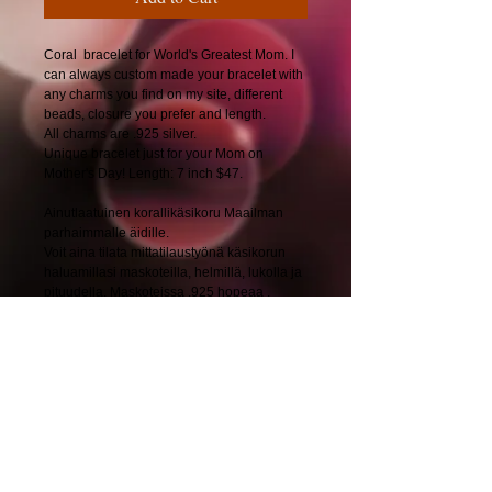
Coral bracelet for World's Greatest Mom. I
can always custom made your bracelet with
any charms you find on my site, different
beads, closure you prefer and length.
All charms are .925 silver.
Unique bracelet just for your Mom on
Mother's Day! Length: 7 inch $47.
Ainutlaatuinen korallikäsikoru Maailman
parhaimmalle äidille.
Voit aina tilata mittatilaustyönä käsikorun
haluamillasi maskoteilla, helmillä, lukolla ja
pituudella. Maskoteissa .925 hopeaa .
Pituus: 18 cm. 43€.
© 2025 by CherryBerryDesign.